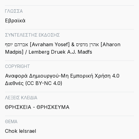
ΓΛΩΣΣΑ
Εβραϊκά
ΣΥΝΤΕΛΕΣΤΗΣ ΕΚΔΟΣΗΣ
אברהם יוסף [Avraham Yosef] & אהרן מדפיס [Aharon
Madpis] / Lemberg Druek A.J. Madfs
COPYRIGHT
Αναφορά Δημιουργού-Μη Εμπορική Χρήση 4.0
Διεθνές (CC BY-NC 4.0)
ΛΕΞΕΙΣ ΚΛΕΙΔΙΑ
ΘΡΗΣΚΕΙΑ - ΘΡΗΣΚΕΥΜΑ
ΘΕΜΑ
Chok leIsrael