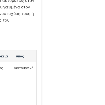
ται αυτομάτως όταν
οθηκευμένα στον
νου ισχύος τους ή
ς του
ρκεια
Τύπος
ος
Λειτουργικό