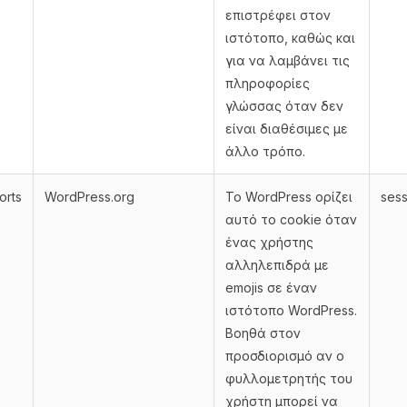
επιστρέφει στον
ιστότοπο, καθώς και
για να λαμβάνει τις
πληροφορίες
γλώσσας όταν δεν
είναι διαθέσιμες με
άλλο τρόπο.
orts
WordPress.org
Το WordPress ορίζει
sess
αυτό το cookie όταν
ένας χρήστης
αλληλεπιδρά με
emojis σε έναν
ιστότοπο WordPress.
Βοηθά στον
προσδιορισμό αν ο
φυλλομετρητής του
χρήστη μπορεί να