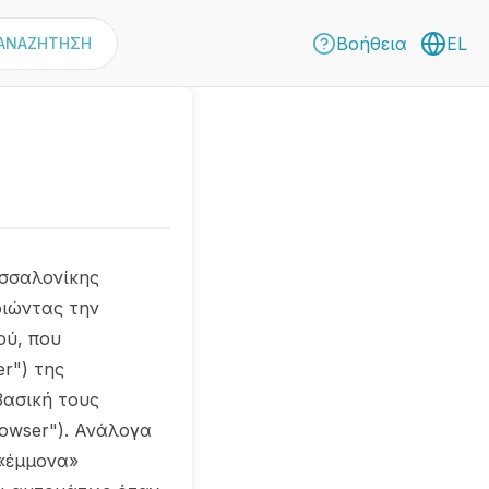
Βοήθεια
EL
ΑΝΑΖΗΤΗΣΗ
εσσαλονίκης
οιώντας την
ού, που
r") της
βασική τους
rowser"). Ανάλογα
 «έμμονα»