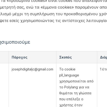
s). Τα «προσωρινά cookies» είναι cookies που απαλείφον
ομετρητή σας, ενώ τα «έμμονα cookies» παραμένουν απ
πλισμό μέχρι τη συμπλήρωση του προκαθορισμένου χρό
ψετε εσείς χρησιμοποιώντας τις αντίστοιχες λειτουργίε
ησιμοποιούμε
Πάροχος
Σκοπός
Διά
josephdigitaljc@gmail.com
Το cookie
1 έτ
pll_language
χρησιμοποιείται από
το Polylang για να
θυμάται τη γλώσσα
που επέλεξε ο
χρήστης όταν