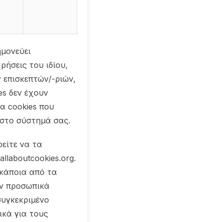
ημονεύει
ρήσεις του ιδίου,
 επισκεπτών/-ριών,
es δεν έχουν
α cookies που
στο σύστημά σας.
ρείτε να τα
llaboutcookies.org.
 κάποια από τα
όν προσωπικά
συγκεκριμένο
ικά για τους