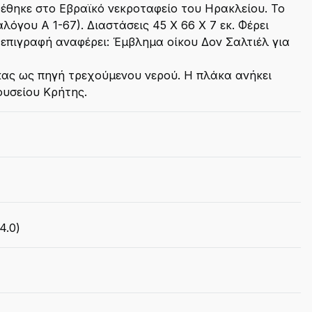
έθηκε στο Εβραϊκό νεκροταφείο του Ηρακλείου. Το
όγου Α 1-67). Διαστάσεις 45 Χ 66 Χ 7 εκ. Φέρει
επιγραφή αναφέρει: Έμβλημα οίκου Δον Σαλτιέλ για
κας ως πηγή τρεχούμενου νερού. Η πλάκα ανήκει
ουσείου Κρήτης.
4.0)