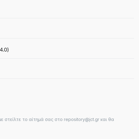
4.0)
στείλτε το αίτημά σας στο repository@jct.gr και θα