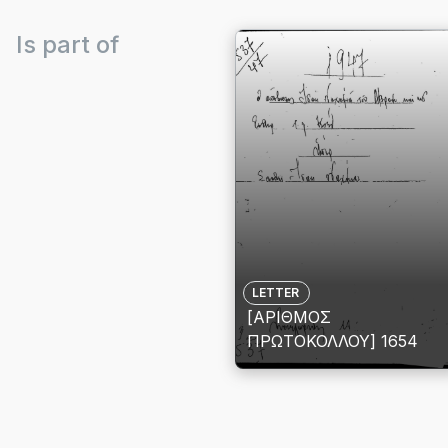
Is part of
LETTER
[ΑΡΙΘΜΟΣ
ΠΡΩΤΟΚΟΛΛΟΥ] 1654
View
details
for
[ΑΡΙΘΜΟΣ