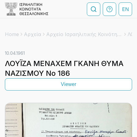
EN
Home
Αρχεία
Αρχείο Ισραηλιτικής Κοινότητας Αθηνών
ΛΟΥ
10.04.1961
ΛΟΥΪΖΑ ΜΕΝΑΧΕΜ ΓΚΑΝΗ ΘΥΜΑ
ΝΑΖΙΣΜΟΥ Νο 186
Viewer