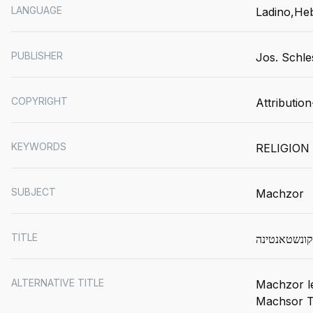
LANGUAGE
Ladino
He
PUBLISHER
Jos. Schle
COPYRIGHT
Attributio
KEYWORDS
RELIGION 
SUBJECT
Machzor
TITLE
קונשטאנטינה
ALTERNATIVE TITLE
Machzor l
Machsor To