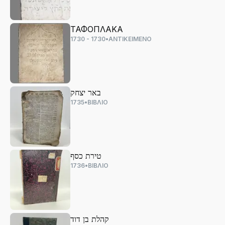
ΤΑΦΟΠΛΑΚΑ
1730 - 1730
•
ΑΝΤΙΚΕΙΜΕΝΟ
באר יצחק
1735
•
ΒΙΒΛΙΟ
טירת כסף
1736
•
ΒΙΒΛΙΟ
קהלת בן דוד