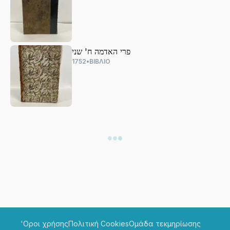
פרי האדמה ח' שני
1752
•
ΒΙΒΛΙΟ
'Οροι χρήσης
Πολιτική Cookies
Ομάδα τεκμηρίωσης