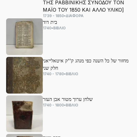
ΤΗΣ ΡΑΒΒΙΝΙΚΗΣ ΣΥΝΟΔΟΥ ΤΟΝ
ΜΑΪΟ ΤΟΥ 1850 ΚΑΙ ΑΛΛΟ ΥΛΙΚΟ]
1739 - 1850
•
ΔΙΑΦΟΡΑ
בית דוד
1740
•
ΒΙΒΛΙΟ
מחזור של כל השנה כפי מנהג ק''ק איטאלייאני
חלק שני
1740 - 1780
•
ΒΙΒΛΙΟ
שלחן ערוך מטור אבן העזר
1740 - 1800
•
ΒΙΒΛΙΟ