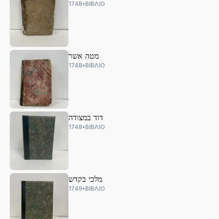
1748
•
ΒΙΒΛΙΟ
מטה אשר
1748
•
ΒΙΒΛΙΟ
דוד במצודה
1748
•
ΒΙΒΛΙΟ
מלכי בקדש
1749
•
ΒΙΒΛΙΟ