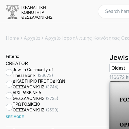
Home
Αρχεία
Αρχείο Ισραηλιτικής Κοινότητας Θε
Jewis
Filters
:
CREATOR
Oldest
Jewish Community of
Thessaloniki
(
36073
)
116672
i
ΔΙΚΑΣΤΗΡΙΟ ΠΡΩΤΟΔΙΚΩΝ
ΘΕΣΣΑΛΟΝΙΚΗΣ
(
3744
)
ΑΡΧΙΡΑΒΒΙΝΕΙΑ
ΘΕΣΣΑΛΟΝΙΚΗΣ
(
2735
)
ΠΡΩΤΟΔΙΚΕΙΟ
ΘΕΣΣΑΛΟΝΙΚΗΣ
(
2599
)
SEE MORE