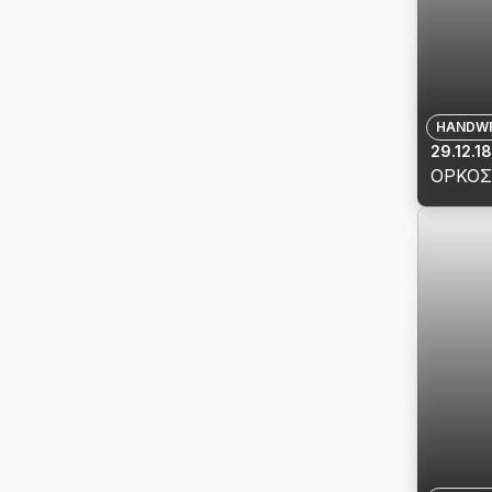
ΓΕΩΡΓ
Β΄
ΤΗΣ
ΕΛΛΑ
ΠΕΡΙ
HANDWR
ΔΙΟΡΙ
29.12.1
ΤΟΥ
ΟΡΚΟΣ 
ΔΗΜΗ
View
ΡΟΔΟ
details
ΣΕ
for
ΥΠΟΥ
ΟΡΚΟ
ΕΞΩΤ
1
ΤΗΣ
Β
ΕΛΛΑ
316