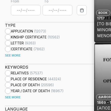
From
To
/
/
/
/
BOOK
1717
[ΤΟ ΒΙ
TYPE
MINOR
APPLICATION
(
12073
)
ΜΕΝΟΡ
KINSHIP CERTIFICATE
(
10562
)
ΡΑΒΒΙ
View
LETTER
(
9263
)
EVUCH
details
CERTIFICATE
(
7862
)
ΑΡΧΕΣ
for
SEE MORE
[ΤΟ
ΒΙΒΛΙ
KEYWORDS
SEFER
RELATIVES
(
57537
)
MINO
PLACE OF RESIDENCE
(
44324
)
HA-
PLACE OF DEATH
(
20596
)
MEOR
YEAR / DATE OF DEATH
(
18967
)
(Η
ΔΙΑΦΟΡ
SEE MORE
ΜΕΝΟ
1869 - 
ΕΛΑΜ
[ΑΠΟ
LANGUAGE