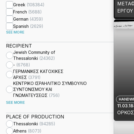
ΤΟΥ
ΜΕΤΑ
Greek
(
108384
)
ΡΑΒΒ
ΕΡΓΟΥ
French
(
5688
)
ITZHA
(MORE
View
German
(
4359
)
EVUC
ΟΔΗΓΟ
details
Spanish
(
2629
)
ΤΕΛΟ
ΠΡΟΒΛ
for
SEE MORE
18ΟΥ
ΑΠΟ Τ
[ΑΠΟ
ΑΡΧΕ
RECIPIENT
ΕΒΡΑΪ
ΜΕΤΑ
Jewish Community of
19ΟΥ
ΟΜΙΛΙ
ΕΡΓΟ
Thessaloniki
(
24362
)
ΑΙΩΝΑ
ΑΔΕΛΦ
ΤΟΥ
-
(
6768
)
«ΑΡΧΑ
ΜΑΪΜ
ΓΕΡΜΑΝΙΚΕΣ ΚΑΤΟΧΙΚΕΣ
ΚΑΙ Μ
(MOR
ΑΡΧΕΣ
(
3791
)
ΔΙΔΑΣΚ
NEVU
ΚΕΝΤΡΙΚΟ ΙΣΡΑΗΛΙΤΙΚΟ ΣΥΜΒΟΥΛΙΟ
ΣΥΝΤΟΝΙΣΜΟΥ ΚΑΙ
ΔΙΑΤΑ
/
ΓΝΩΜΑΤΕΥΣΕΩΣ
(
756
)
ΓΕΩΡΓΙ
ΟΔΗΓ
HANDWR
SEE MORE
ΕΛΛΑΔ
ΓΙΑ
11.03.18
ΔΙΟΡΙ
ΤΟΥΣ
ΟΡΚΟΣ
PLACE OF PRODUCTION
ΔΗΜΗ
ΠΡΟΒ
View
Thessaloniki
(
94285
)
ΡΟΔΟΚ
ΑΠΟ
details
Athens
(
8073
)
ΥΠΟΥΡ
ΤΑ