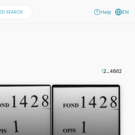
Help
EN
ED SEARCH
1
2
...
4862