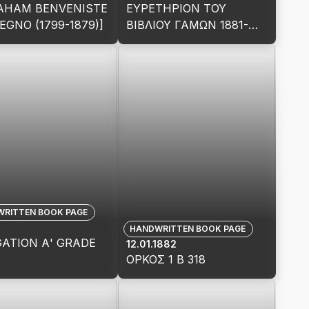
ΜΕΝΑ
ΣΧΟΛΙΑ]
AHAM BENVENISTE
ΕΥΡΕΤΗΡΙΟΝ ΤΟΥ
ΤΟΝΙΚΩΝ
EGNO (1799-1879)]
ΒΙΒΛΙΟΥ ΓΑΜΩΝ 1881-
ΩΝ
1928 (ΕΠΩΝΥΜΑ ΑΠΟ Φ)]
View
s
details
Ο
for
Ο]
RAHAM
[ΑΛΦΑΒΗΤΙΚΟΝ
ENISTE
ΕΥΡΕΤΗΡΙΟΝ
TEGNO
ΤΟΥ
-
ΒΙΒΛΙΟΥ
]
ΓΑΜΩΝ
1881-
1928
(ΕΠΩΝΥΜΑ
RITTEN BOOK PAGE
ΑΠΟ
HANDWRITTEN BOOK PAGE
Φ)]
GATION Α' GRADE
12.01.1882
ΟΡΚΟΣ 1 Β 318
View
s
details