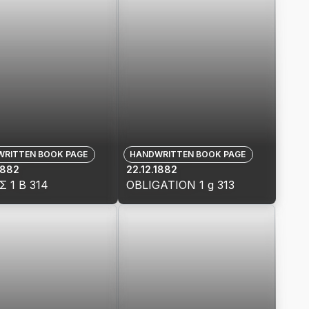
for
GATION
ΟΡΚΟΣ
1
DE
Β
318
RITTEN BOOK PAGE
HANDWRITTEN BOOK PAGE
1882
22.12.1882
 1 Β 314
OBLIGATION 1 g 313
View
s
details
for
ΟΣ
OBLIGATION
1
g
313