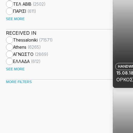
for
ΤΕΛ ΑΒΙΒ
(
2502
)
ΤΗΣ Ε
ΑΡΑΒ
ΟΡΚΟ
ΠΑΡΙΣΙ
(
611
)
ΣΤΑ
SEE MORE
ΕΒΡΑΪ
ΚΕΙΜ
RECEIVED IN
ΤΗΣ
Thessaloniki
(
71571
)
ΟΜΙΛΙ
Athens
(
6265
)
ΤΟΥ
ΑΓΝΩΣΤΟ
(
2869
)
ΜΑΣΟ
ΕΛΛΑΔΑ
(
612
)
ΑΔΕΛ
HANDWR
SEE MORE
ΙΩΑΝΝ
15.08.1
«ΑΡΧΑ
ΟΡΚΟΣ 
MORE FILTERS
ΘΡΗΣ
View
ΚΑΙ
details
ΜΥΣΤΙ
for
ΔΙΔΑΣ
ΟΡΚΟ
ΔΙΑΤ
1
ΤΟΥ
Β
ΒΑΣΙΛ
315