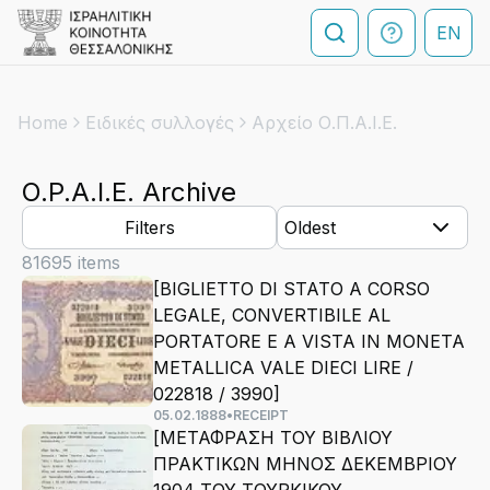
EN
Home
Ειδικές συλλογές
Αρχείο Ο.Π.Α.Ι.Ε.
O.P.A.I.E. Archive
Filters
Oldest
81695
items
[BIGLIETTO DI STATO A CORSO
LEGALE, CONVERTIBILE AL
PORTATORE E A VISTA IN MONETA
METALLICA VALE DIECI LIRE /
022818 / 3990]
05.02.1888
•
RECEIPT
[ΜΕΤΑΦΡΑΣΗ ΤΟΥ ΒΙΒΛΙΟΥ
ΠΡΑΚΤΙΚΩΝ ΜΗΝΟΣ ΔΕΚΕΜΒΡΙΟΥ